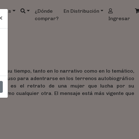
ndas
¿Dónde
En Distribución
×
comprar?
Ingresar
t)
a su tiempo, tanto en lo narrativo como en lo temático,
 al uso para adentrarse en los terrenos autobiográfico
Eyre es el retrato de una mujer que lucha por su
 como cualquier otra. El mensaje está más vigente que