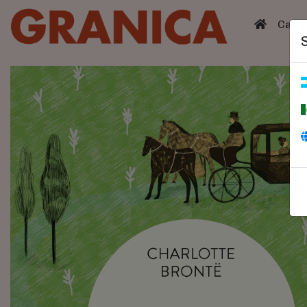
(curren
Catá