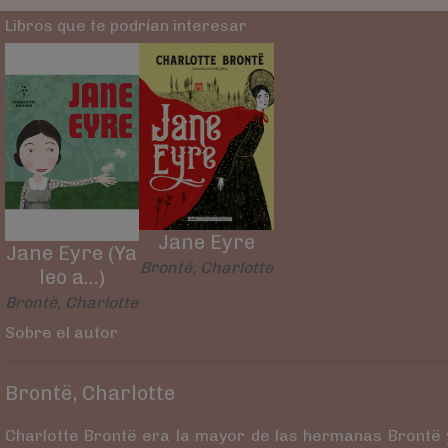
Libros que te podrían interesar
Jane Eyre
Jane Eyre (Ya
Brontë, Charlotte
leo a...)
Brontë, Charlotte
Sobre el autor
Brontë, Charlotte
Charlotte Brontë era la mayor de las hermanas Brontë y 