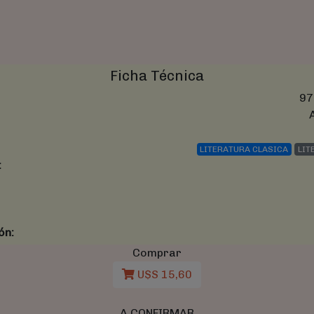
Ficha Técnica
97
LITERATURA CLASICA
LIT
:
ón:
Comprar
U$S 15,60
A CONFIRMAR