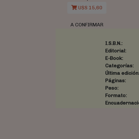
U$S 15,60
A CONFIRMAR
I.S.B.N.:
Editorial:
E-Book:
Categorías:
Última edición
Páginas:
Peso:
Formato:
Encuadernaci