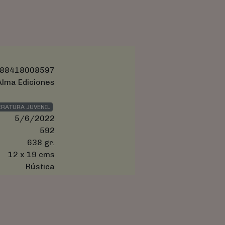
88418008597
Alma Ediciones
ERATURA JUVENIL
5/6/2022
592
638 gr.
12 x 19 cms
Rústica