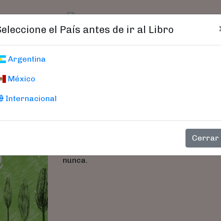
t)
logo
Catálogo
Age
Seleccione el País antes de ir al Libro
Jane Eyre (Pocke
Argentina
México
Brontë, Charlotte
Internacional
Nos hallamos ante una novela adelantada 
una obra que trasciende el romanticismo
e ideológico. El personaje de Jane 
Cerrar
reconocimiento como persona tan válida
nunca.