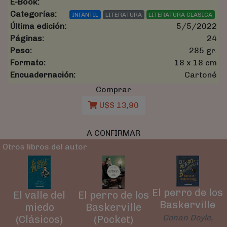
E-Book:
Categorías:
INFANTIL
LITERATURA
LITERATURA CLASICA
Última edición:
5/5/2022
Páginas:
24
Peso:
285 gr.
Formato:
18 x 18 cm
Encuadernación:
Cartoné
Comprar
U$S 13,90
A CONFIRMAR
Otros libros del autor
El perro de los
El valle del
El perro de los
Baskerville
miedo
Baskerville
Conan Doyle,
(Clásicos)
(Pocket)