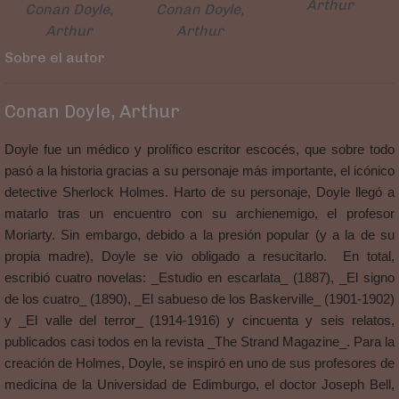
Arthur
Conan Doyle,
Conan Doyle,
Arthur
Arthur
Sobre el autor
Conan Doyle, Arthur
Doyle fue un médico y prolífico escritor escocés, que sobre todo
pasó a la historia gracias a su personaje más importante, el icónico
detective Sherlock Holmes. Harto de su personaje, Doyle llegó a
matarlo tras un encuentro con su archienemigo, el profesor
Moriarty. Sin embargo, debido a la presión popular (y a la de su
propia madre), Doyle se vio obligado a resucitarlo. En total,
escribió cuatro novelas: _Estudio en escarlata_ (1887), _El signo
de los cuatro_ (1890), _El sabueso de los Baskerville_ (1901-1902)
y _El valle del terror_ (1914-1916) y cincuenta y seis relatos,
publicados casi todos en la revista _The Strand Magazine_. Para la
creación de Holmes, Doyle, se inspiró en uno de sus profesores de
medicina de la Universidad de Edimburgo, el doctor Joseph Bell,