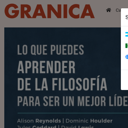
(curren
Catá