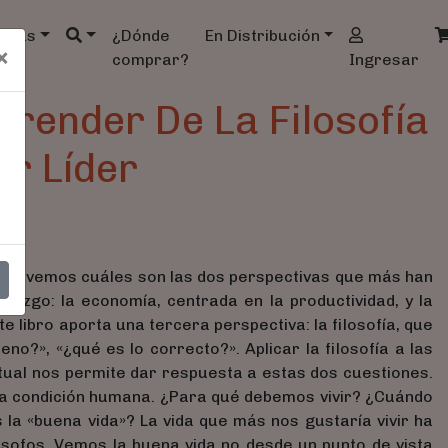
ndas
¿Dónde
En Distribución
×
comprar?
Ingresar
render De La Filosofía
r Líder
ente, vemos cuáles son las dos perspectivas que más han
razgo: la economía, centrada en la productividad, y la
te libro aporta una tercera perspectiva: la filosofía, que
o?», «¿qué es lo correcto?». Aplicar la filosofía a las
ctual nos permite dar respuesta a estas dos cuestiones.
la condición humana. ¿Para qué debemos vivir? ¿Cuándo
a «buena vida»? La vida que más nos gustaría vivir ha
ósofos. Vemos la buena vida no desde un punto de vista