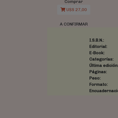
Comprar
U$S 27,00
A CONFIRMAR
I.S.B.N.:
Editorial:
E-Book:
Categorías:
Última edición
Páginas:
Peso:
Formato:
Encuadernaci