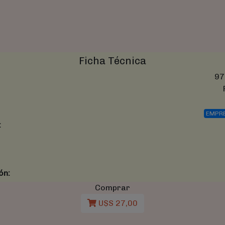
Ficha Técnica
97
EMPR
:
ón:
Comprar
U$S 27,00