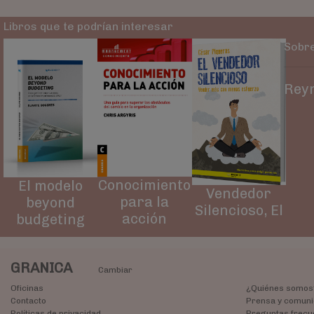
Libros que te podrían interesar
Sobre
Reyn
Conocimiento
El modelo
Vendedor
para la
beyond
Silencioso, El
acción
budgeting
GRANICA
Cambiar
Oficinas
¿Quiénes somos
Contacto
Prensa y comuni
Políticas de privacidad
Preguntas frecu