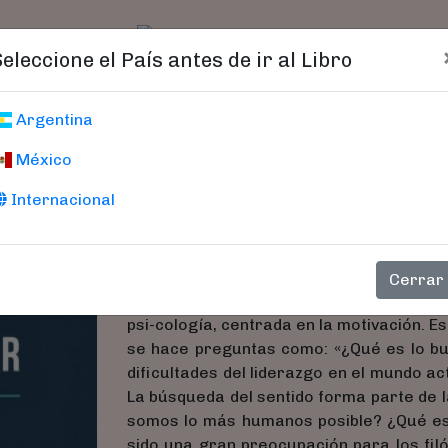
t)
logo
Catálogo
Age
Seleccione el País antes de ir al Libro
Lo Que Puedes Ap
Argentina
Para Ser Un Mejo
México
Internacional
Reynolds, Alison
Si echamos un vistazo a la historia reci
Cerrar
conformado nuestras ideas sobre el lide
psi-cología, centrada en la motivación. Es
se hace preguntas como: «¿Qué es lo buen
dificultades del liderazgo en el mundo a
La búsqueda del sentido forma parte de 
somos lo más humanos posible? ¿Qué es l
sido una gran preocupación para los fil