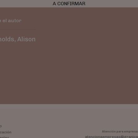
A CONFIRMAR
 el autor
olds, Alison
?
Atención para empresa
cación
atencionaempresas@granica
entes