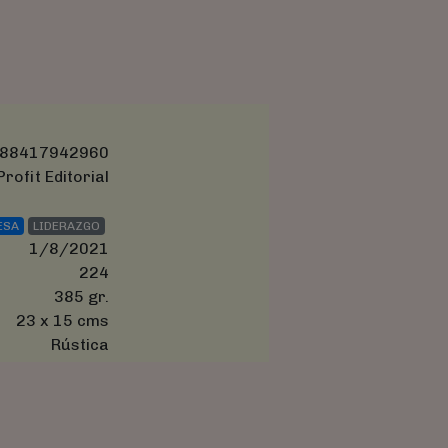
88417942960
Profit Editorial
ESA
LIDERAZGO
1/8/2021
224
385 gr.
23 x 15 cms
Rústica