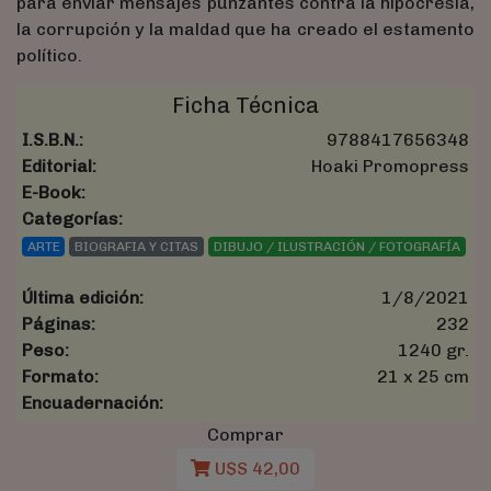
para enviar mensajes punzantes contra la hipocresía,
la corrupción y la maldad que ha creado el estamento
político.
Ficha Técnica
I.S.B.N.:
9788417656348
Editorial:
Hoaki Promopress
E-Book:
Categorías:
ARTE
BIOGRAFIA Y CITAS
DIBUJO / ILUSTRACIÓN / FOTOGRAFÍA
Última edición:
1/8/2021
Páginas:
232
Peso:
1240 gr.
Formato:
21 x 25 cm
Encuadernación:
Comprar
U$S 42,00