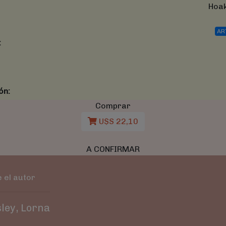
Hoa
AR
:
ón:
Comprar
U$S 22,10
A CONFIRMAR
 el autor
ley, Lorna