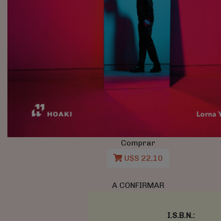
Comprar
U$S 22,10
A CONFIRMAR
I.S.B.N.: