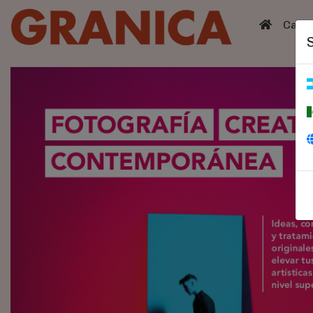
(curren
Catá