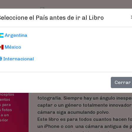
t)
logo
Catálogo
Age
Seleccione el País antes de ir al Libro
Fotografía Crea
Argentina
México
Ideas, Conceptos Y Tratamie
Artísticas A Un Nivel Superi
Internacional
Yabsley, Lorna
Cerrar
Alimenta tu creatividad con un estimulant
fotografía. Siempre hay un ángulo inesper
captar o un género totalmente innovador 
cámara siga acumulando polvo.
Este libro es para todos cuantos hacen f
un iPhone o con una cámara antigua de pla