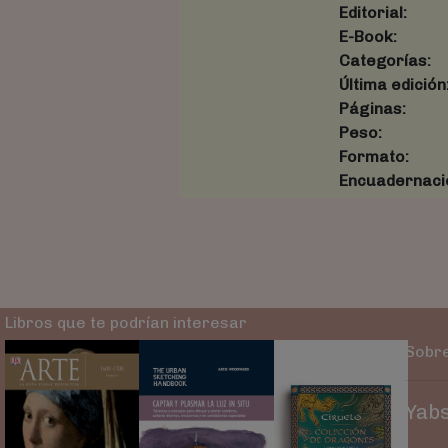
Editorial:
E-Book:
Categorías:
Última edición
Páginas:
Peso:
Formato:
Encuadernaci
Libros que te podrían interesar
Sobre
Yabs