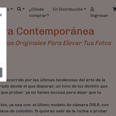
ndas
¿Dónde
En Distribución
×
comprar?
Ingresar
tiva Contemporánea
ntos Originales Para Elevar Tus Fotos
or
e recorrido por las últimas tendencias del arte de la
ado desde el que disparar, un tono de luz distinto que
que probar: ya no tienes excusa para dejar que tu
otos, ya sea con el último modelo de cámara DSLR, con
ca de colodión. Si quieres salir de la rutina o probar