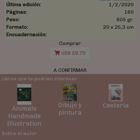
Última edición:
1/2/2020
Páginas:
160
Peso:
605 gr.
Formato:
20 x 25,3 cm
Encuadernación:
Comprar
U$S 29,70
A CONFIRMAR
Libros que te podrían interesar
Dibujo y
Cesteria
Animals
pintura
Handmade
Illustration
Sobre el autor