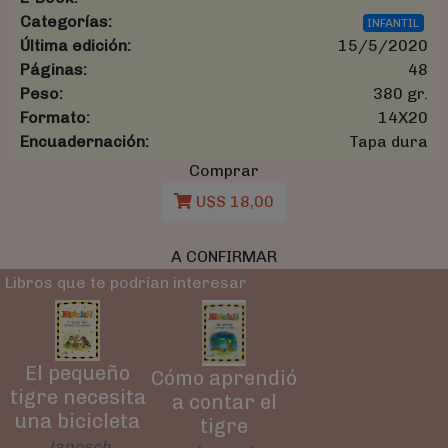
Categorías:
INFANTIL
Última edición:
15/5/2020
Páginas:
48
Peso:
380 gr.
Formato:
14X20
Encuadernación:
Tapa dura
Comprar
U$S 18,00
A CONFIRMAR
Libros que te podrían interesar
El pequeño
Cómo aprendió
tigre necesita
a contar el
una bicicleta
tigre
Janosch