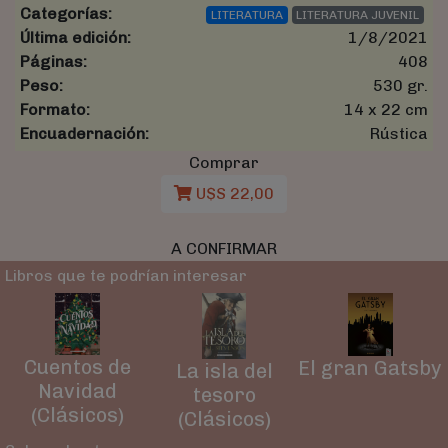
Categorías:
LITERATURA
LITERATURA JUVENIL
Última edición:
1/8/2021
Páginas:
408
Peso:
530 gr.
Formato:
14 x 22 cm
Encuadernación:
Rústica
Comprar
U$S 22,00
A CONFIRMAR
Libros que te podrían interesar
Cuentos de
El gran Gatsby
La isla del
Navidad
tesoro
(Clásicos)
(Clásicos)