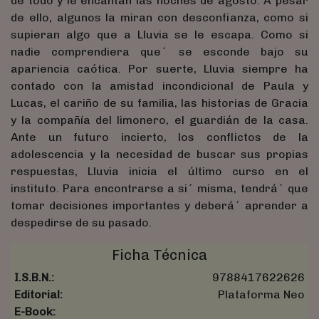
de todo y le encantan las noches de agosto. A pesar
de ello, algunos la miran con desconfianza, como si
supieran algo que a Lluvia se le escapa. Como si
nadie comprendiera que´ se esconde bajo su
apariencia caótica. Por suerte, Lluvia siempre ha
contado con la amistad incondicional de Paula y
Lucas, el cariño de su familia, las historias de Gracia
y la compañía del limonero, el guardián de la casa.
Ante un futuro incierto, los conflictos de la
adolescencia y la necesidad de buscar sus propias
respuestas, Lluvia inicia el último curso en el
instituto. Para encontrarse a si´ misma, tendrá´ que
tomar decisiones importantes y deberá´ aprender a
despedirse de su pasado.
Ficha Técnica
I.S.B.N.:
9788417622626
Editorial:
Plataforma Neo
E-Book: