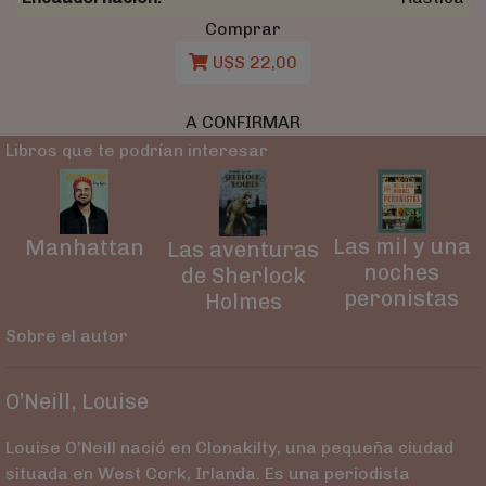
Comprar
U$S 22,00
A CONFIRMAR
Libros que te podrían interesar
Las mil y una
Manhattan
Las aventuras
noches
de Sherlock
peronistas
Holmes
Sobre el autor
O’Neill, Louise
Louise O’Neill nació en Clonakilty, una pequeña ciudad
situada en West Cork, Irlanda. Es una periodista