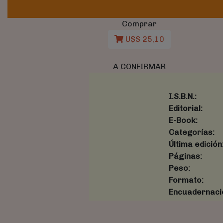
Comprar
U$S 25,10
A CONFIRMAR
I.S.B.N.:
Editorial:
E-Book:
Categorías:
Última edición
Páginas:
Peso:
Formato:
Encuadernaci