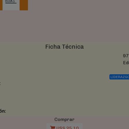
Ficha Técnica
97
Ed
LIDERAZG
:
ón:
Comprar
U$S 25,10