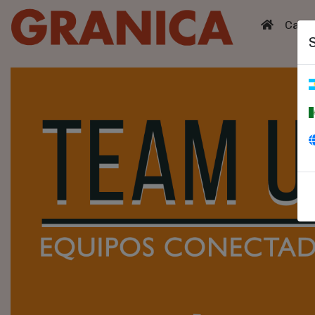
(curren
Catá