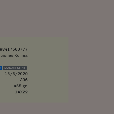
88417566777
iciones Kolima
O
MANAGEMENT
15/5/2020
336
455 gr.
14X22