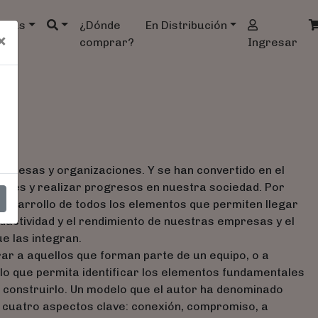
ndas
¿Dónde
En Distribución
×
comprar?
Ingresar
empresas y organizaciones. Y se han convertido en el
ones y realizar progresos en nuestra sociedad. Por
l desarrollo de todos los elementos que permiten llegar
roductividad y el rendimiento de nuestras empresas y el
ue las integran.
trar a aquellos que forman parte de un equipo, o a
llo que permita identificar los elementos fundamentales
 construirlo. Un modelo que el autor ha denominado
os cuatro aspectos clave: conexión, compromiso, a