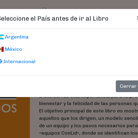
t)
logo
Catálogo
Age
Seleccione el País antes de ir al Libro
Team Up
Argentina
México
Equipos Conectados
Internacional
Los equipos son la fuerza motriz de las 
elemento clave para lograr transformaci
Cerrar
tanto, la construcción de los equipos y e
a ello son de vital importancia para la p
bienestar y la felicidad de las personas q
El objetivo principal de este libro es mos
aquellos que los dirigen, un modelo senci
de un equipo y los pasos necesarios para
«equipos ConLid», donde se identifican l