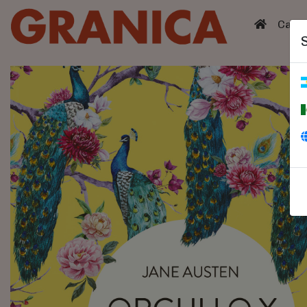
(curren
Catá