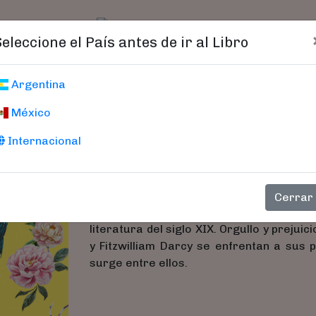
t)
logo
Catálogo
Age
Seleccione el País antes de ir al Libro
Orgullo Y Prejuic
Argentina
México
Austen, Jane
Internacional
Jane Austen ocupó un lugar preminente
mujeres pudiesen disponer de una habitac
que recorrerían las hermanas Brontë o V. 
Cerrar
su perspicacia para el retrato social c
literatura del siglo XIX. Orgullo y preju
y Fitzwilliam Darcy se enfrentan a sus 
surge entre ellos.