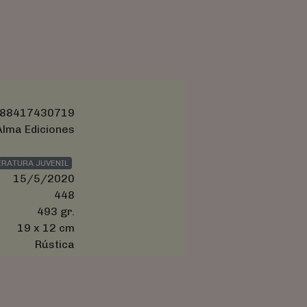
88417430719
Alma Ediciones
ERATURA JUVENIL
15/5/2020
448
493 gr.
19 x 12 cm
Rústica