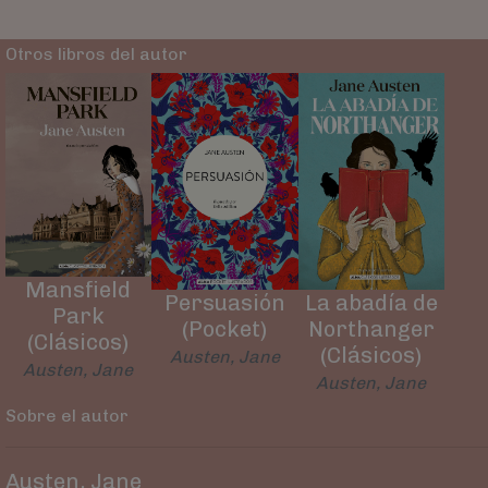
Otros libros del autor
Mansfield
Persuasión
La abadía de
Park
(Pocket)
Northanger
(Clásicos)
(Clásicos)
Austen, Jane
Austen, Jane
Austen, Jane
Sobre el autor
Austen, Jane