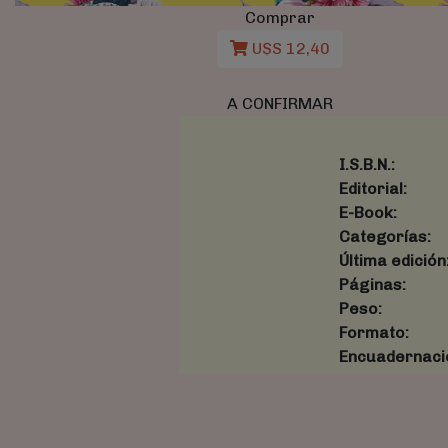
Comprar
U$S 12,40
A CONFIRMAR
I.S.B.N.:
Editorial:
E-Book:
Categorías:
Última edición
Páginas:
Peso:
Formato:
Encuadernaci