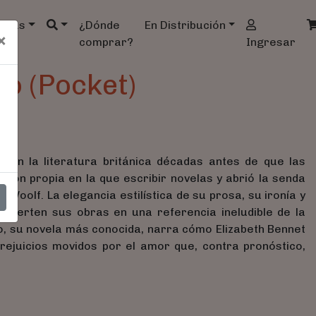
ndas
¿Dónde
En Distribución
×
comprar?
Ingresar
io (Pocket)
 en la literatura británica décadas antes de que las
ión propia en la que escribir novelas y abrió la senda
Woolf. La elegancia estilística de su prosa, su ironía y
onvierten sus obras en una referencia ineludible de la
icio, su novela más conocida, narra cómo Elizabeth Bennet
prejuicios movidos por el amor que, contra pronóstico,