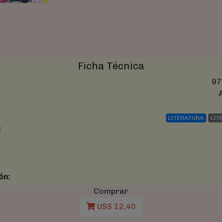
Ficha Técnica
97
LITERATURA
LIT
:
ón:
Comprar
U$S 12,40