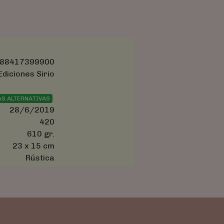
88417399900
Ediciones Sirio
AS ALTERNATIVAS
28/6/2019
420
610 gr.
23 x 15 cm
Rústica