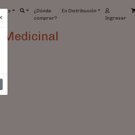
ndas
¿Dónde
En Distribución
×
comprar?
Ingresar
 Medicinal