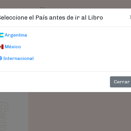
t)
logo
Catálogo
Age
Seleccione el País antes de ir al Libro
CBD: El Cannabis
Argentina
México
Guía Para El Paciente
Leinow, Leonard
Internacional
Cerrar