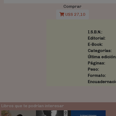
Comprar
U$S 27,10
I.S.B.N.:
Editorial:
E-Book:
Categorías:
Última edición
Páginas:
Peso:
Formato:
Encuadernaci
Libros que te podrían interesar