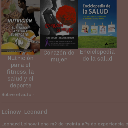
Enciclopedia
Corazón de
Nutrición
de la salud
mujer
para el
fitness, la
salud y el
deporte
Sobre el autor
Leinow, Leonard
Leonard Leinow tiene m? de treinta a?s de experiencia en