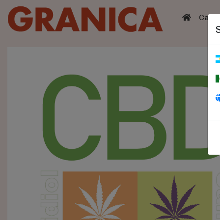
(curren
Catá