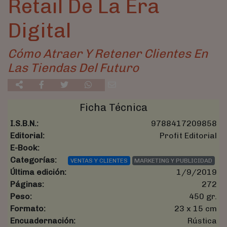
Retail De La Era
Digital
Cómo Atraer Y Retener Clientes En
Las Tiendas Del Futuro
Ficha Técnica
I.S.B.N.:
9788417209858
Editorial:
Profit Editorial
E-Book:
Categorías:
VENTAS Y CLIENTES
MARKETING Y PUBLICIDAD
Última edición:
1/9/2019
Páginas:
272
Peso:
450 gr.
Formato:
23 x 15 cm
Encuadernación:
Rústica