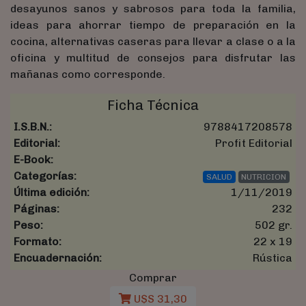
desayunos sanos y sabrosos para toda la familia,
ideas para ahorrar tiempo de preparación en la
cocina, alternativas caseras para llevar a clase o a la
oficina y multitud de consejos para disfrutar las
mañanas como corresponde.
Ficha Técnica
I.S.B.N.:
9788417208578
Editorial:
Profit Editorial
E-Book:
Categorías:
SALUD
NUTRICION
Última edición:
1/11/2019
Páginas:
232
Peso:
502 gr.
Formato:
22 x 19
Encuadernación:
Rústica
Comprar
U$S 31,30