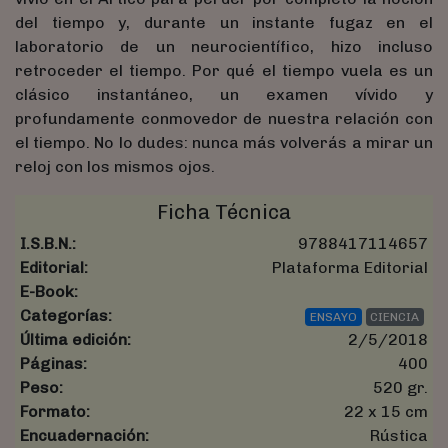
del tiempo y, durante un instante fugaz en el
laboratorio de un neurocientífico, hizo incluso
retroceder el tiempo. Por qué el tiempo vuela es un
clásico instantáneo, un examen vívido y
profundamente conmovedor de nuestra relación con
el tiempo. No lo dudes: nunca más volverás a mirar un
reloj con los mismos ojos.
Ficha Técnica
I.S.B.N.:
9788417114657
Editorial:
Plataforma Editorial
E-Book:
Categorías:
ENSAYO
CIENCIA
Última edición:
2/5/2018
Páginas:
400
Peso:
520 gr.
Formato:
22 x 15 cm
Encuadernación:
Rústica