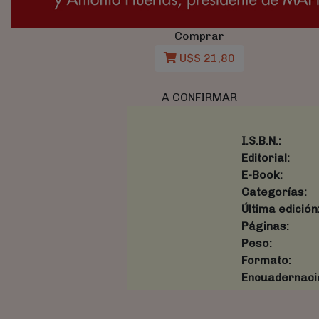
Comprar
U$S 21,80
A CONFIRMAR
I.S.B.N.:
Editorial:
E-Book:
Categorías:
Última edición
Páginas:
Peso:
Formato:
Encuadernaci