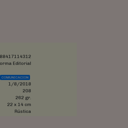
88417114312
orma Editorial
COMUNICACION
1/8/2018
208
262 gr.
22 x 14 cm
Rústica