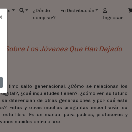
ndas
¿Dónde
En Distribución
×
comprar?
Ingresar
r Sobre Los Jóvenes Que Han Dejado
l último salto generacional. ¿Cómo se relacionan los
 digital?, ¿qué inquietudes tienen?, ¿cómo ven su futuro
é se diferencian de otras generaciones y por qué este
res? Estas y otras muchas preguntas encontrarán su
 este libro. Es un manual para padres, profesores y
óvenes nacidos entre el xxx