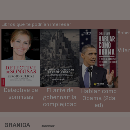
Libros que te podrían interesar
Sobre
Vila
Detective de
El arte de
Hablar como
sonrisas
gobernar la
Obama (2da
complejidad
ed)
GRANICA
Cambiar