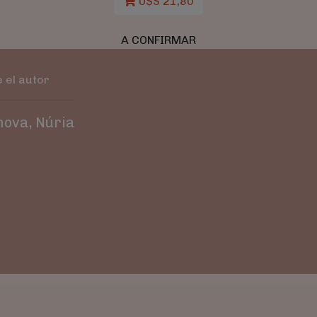
U$S 21,80
A CONFIRMAR
 el autor
nova, Núria