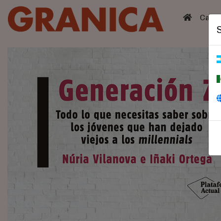
(curren
Catá