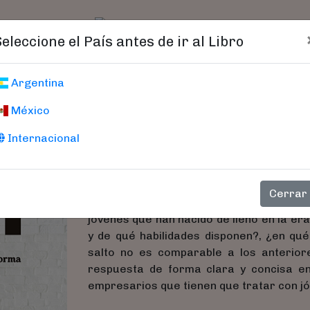
t)
logo
Catálogo
Age
Seleccione el País antes de ir al Libro
Generación Z
Argentina
México
Todo Lo Que Necesitas Sabe
Viejos A Los Millennials
Internacional
Vilanova, Núria
Cerrar
Generación Z analiza con profundidad e
jóvenes que han nacido de lleno en la era
y de qué habilidades disponen?, ¿en qu
salto no es comparable a los anterio
respuesta de forma clara y concisa en
empresarios que tienen que tratar con j