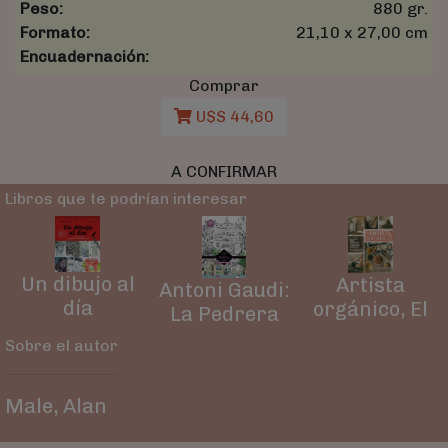
Peso:
880 gr.
Formato:
21,10 x 27,00 cm
Encuadernación:
Comprar
U$S 44,60
A CONFIRMAR
Libros que te podrían interesar
Un dibujo al
Artista
Antoni Gaudi:
día
orgánico, El
La Pedrera
Sobre el autor
Male, Alan