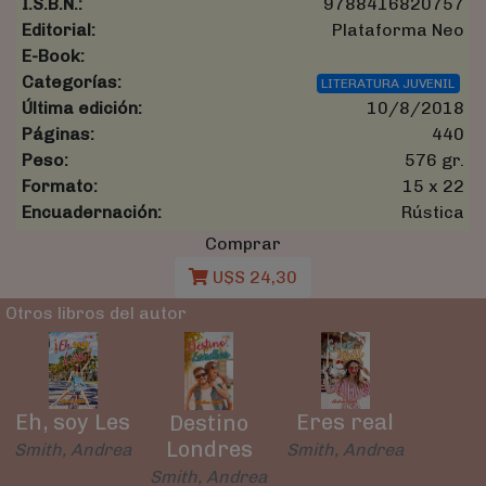
I.S.B.N.:
9788416820757
Editorial:
Plataforma Neo
E-Book:
Categorías:
LITERATURA JUVENIL
Última edición:
10/8/2018
Páginas:
440
Peso:
576 gr.
Formato:
15 x 22
Encuadernación:
Rústica
Comprar
U$S 24,30
Otros libros del autor
Eh, soy Les
Eres real
Destino
Londres
Smith, Andrea
Smith, Andrea
Smith, Andrea