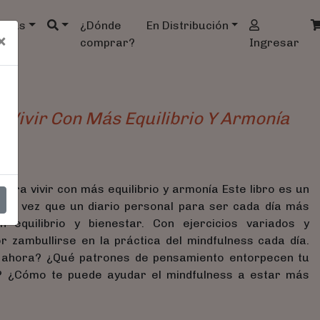
ndas
¿Dónde
En Distribución
×
comprar?
Ingresar
 Vivir Con Más Equilibrio Y Armonía
ara vivir con más equilibrio y armonía Este libro es un
a la vez que un diario personal para ser cada día más
equilibrio y bienestar. Con ejercicios variados y
r zambullirse en la práctica del mindfulness cada día.
l ahora? ¿Qué patrones de pensamiento entorpecen tu
s? ¿Cómo te puede ayudar el mindfulness a estar más