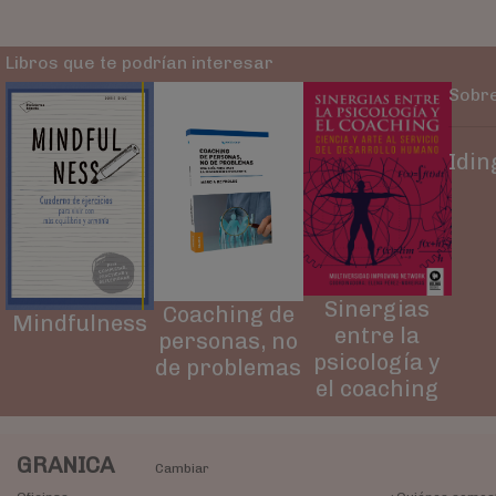
Libros que te podrían interesar
Sobre
Idin
Sinergias
Coaching de
Mindfulness
entre la
personas, no
psicología y
de problemas
el coaching
GRANICA
Cambiar