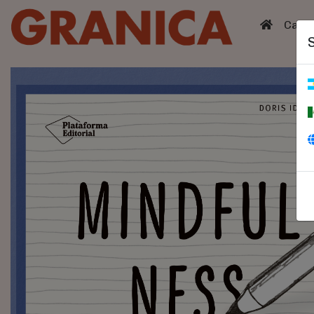
(curren
Catá