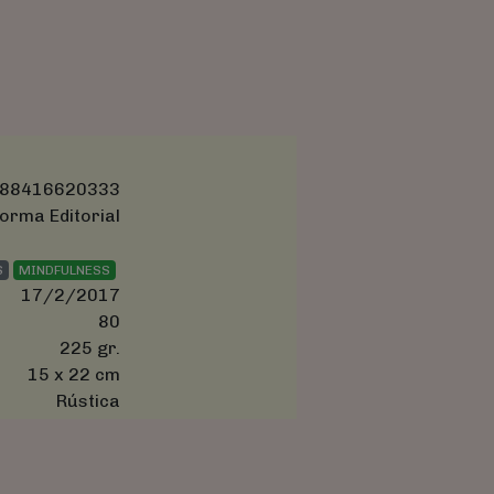
88416620333
orma Editorial
S
MINDFULNESS
17/2/2017
80
225 gr.
15 x 22 cm
Rústica