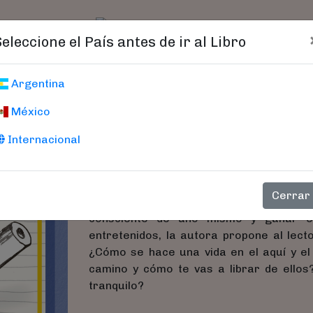
t)
logo
Catálogo
Age
Seleccione el País antes de ir al Libro
Mindfulness
Argentina
México
Cuaderno De Ejercicios Para
Iding, Doris
Internacional
Tu cuaderno de ejercicios más personal p
Cerrar
cuaderno de ejercicios de mindfulness 
consciente de uno mismo y ganar en 
entretenidos, la autora propone al lecto
¿Cómo se hace una vida en el aquí y e
camino y cómo te vas a librar de ello
tranquilo?