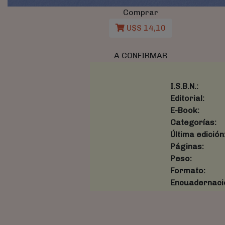
Comprar
U$S 14,10
A CONFIRMAR
I.S.B.N.:
Editorial:
E-Book:
Categorías:
Última edición
Páginas:
Peso:
Formato:
Encuadernaci