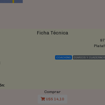
Ficha Técnica
97
Plataf
COACHING
DIARIOS Y CUADERNO
:
ón:
Comprar
U$S 14,10