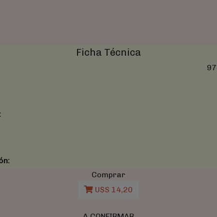
Ficha Técnica
97
:
ón:
Comprar
U$S 14,20
A CONFIRMAR