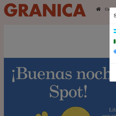
(curren
Catá