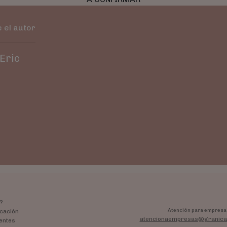
 el autor
 Eric
?
Atención para empresa
cación
atencionaempresas@granica
entes