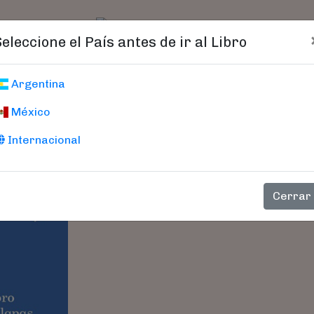
t)
logo
Catálogo
Age
Seleccione el País antes de ir al Libro
Buenas Noches 
Argentina
México
Hill, Eric
Internacional
¿Qué hace Spot antes de irse a dormir
podrán acompañar a Spot en su rutina 
juguetes, bañarse, darle un beso a su fam
Cerrar