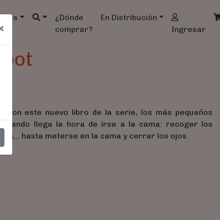
ndas
¿Dónde
En Distribución
×
comprar?
Ingresar
Spot
? Con este nuevo libro de la serie, los más pequeños
cuando llega la hora de irse a la cama: recoger los
ilia... hasta meterse en la cama y cerrar los ojos.