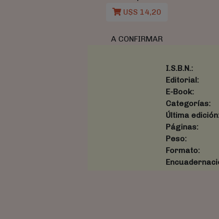
U$S 14,20
A CONFIRMAR
I.S.B.N.:
Editorial:
E-Book:
Categorías:
Última edición
Páginas:
Peso:
Formato:
Encuadernaci