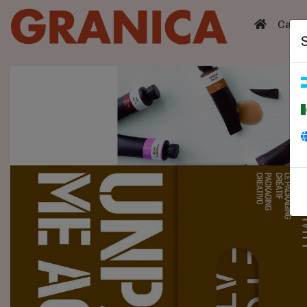
(curren
Catá