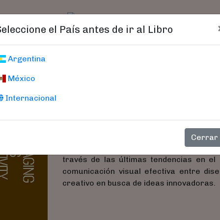
t)
logo
Catálogo
Age
Seleccione el País antes de ir al Libro
Unpack Me Agai
Argentina
México
Shaoqiang, Wang
Internacional
UnPack Me Again! Packaging Meets Creati
packaging de los últimos años: desde v
cotidiano, los proyectos aquí recogid
Cerrar
gráficas, sus ilustraciones o sorprenden
través de las últimas tendencias en el
comunicación visual efectiva entre dis
creativo en busca de ideas innovadoras.