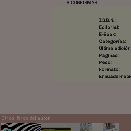
A CONFIRMAR
I.S.B.N.:
Editorial:
E-Book:
Categorías:
Última edición
Páginas:
Peso:
Formato:
Encuadernaci
Otros libros del autor