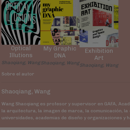
Optical
My Graphic
Exhibition
Illutions
DNA
Art
Shaoqiang, Wang
Shaoqiang, Wang
Shaoqiang, Wang
Sobre el autor
Shaoqiang, Wang
Wang Shaoqiang es profesor y supervisor en GAFA, Academi
la arquitectura, la imagen de marca, la comunicación, la 
universidades, academias de diseño y organizaciones y ha