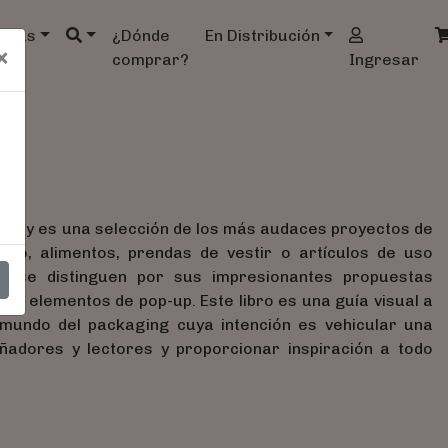
ndas
¿Dónde
En Distribución
×
comprar?
Ingresar
n
vity es una selección de los más audaces proyectos de
ino, alimentos, prendas de vestir o artículos de uso
os se distinguen por sus impresionantes propuestas
tes elementos de pop-up. Este libro es una guía visual a
 mundo del packaging cuya intención es vehicular una
eñadores y lectores y proporcionar inspiración a todo