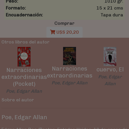
Peso:
1010 gr.
Formato:
15 x 21 cms
Encuadernación:
Tapa dura
Comprar
U$S 20,20
Otros libros del autor
Narraciones
cuervo, El
Narraciones
extraordinarias
extraordinarias
Poe, Edgar
Poe, Edgar Allan
(Pocket)
Allan
Poe, Edgar Allan
Sobre el autor
Poe, Edgar Allan