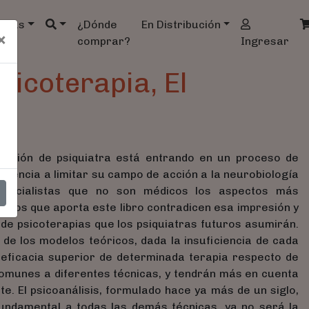
ndas
¿Dónde
En Distribución
×
comprar?
Ingresar
sicoterapia, El
ofesión de psiquiatra está entrando en un proceso de
ndencia a limitar su campo de acción a la neurobiología
specialistas que no son médicos los aspectos más
 datos que aporta este libro contradicen esa impresión y
de psicoterapias que los psiquiatras futuros asumirán.
de los modelos teóricos, dada la insuficiencia de cada
 eficacia superior de determinada terapia respecto de
omunes a diferentes técnicas, y tendrán más en cuenta
te. El psicoanálisis, formulado hace ya más de un siglo,
undamental a todas las demás técnicas, ya no será la