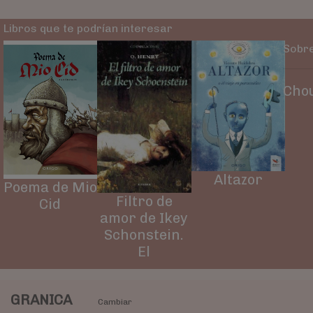
Libros que te podrían interesar
Sobre
Chou
Altazor
Poema de Mio
Filtro de
Cid
amor de Ikey
Schonstein.
El
GRANICA
Cambiar