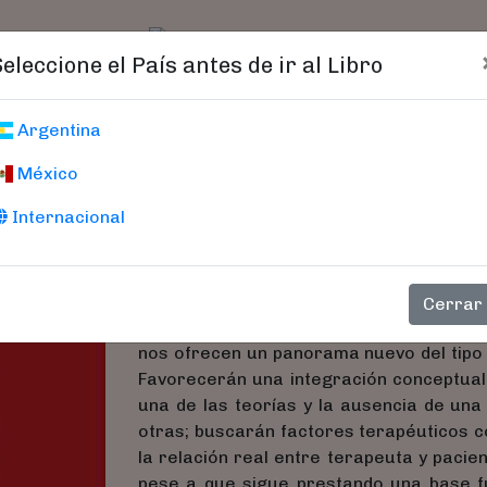
t)
logo
Catálogo
Age
Seleccione el País antes de ir al Libro
Psiquiatra Y La P
Argentina
México
Chouza, José Manuel
Internacional
Hay opiniones que sostienen que la pr
desaparición, dado que se afianza una te
comportamental, confiando a otros e
Cerrar
psicológicos del sufrimiento mental. Los
nos ofrecen un panorama nuevo del tipo 
Favorecerán una integración conceptual 
una de las teorías y la ausencia de una
otras; buscarán factores terapéuticos c
la relación real entre terapeuta y pacien
pese a que sigue prestando una base f