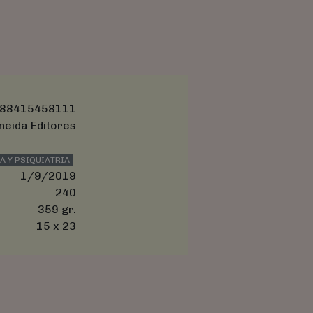
88415458111
neida Editores
A Y PSIQUIATRIA
1/9/2019
240
359 gr.
15 x 23