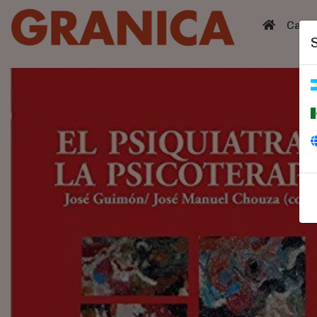
(curren
Catá