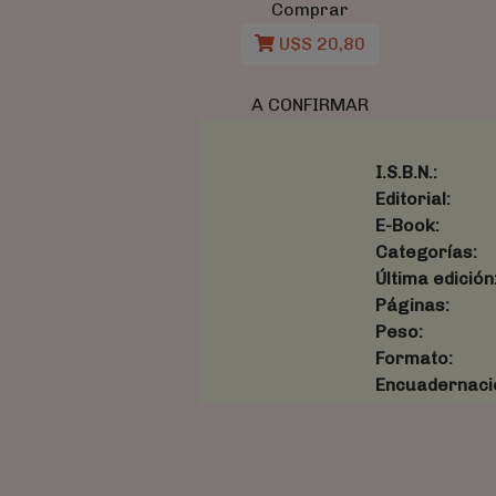
Comprar
U$S 20,80
A CONFIRMAR
I.S.B.N.:
Editorial:
E-Book:
Categorías:
Última edición
Páginas:
Peso:
Formato:
Encuadernaci