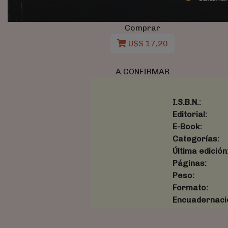
Comprar
U$S 17,20
A CONFIRMAR
I.S.B.N.:
Editorial:
E-Book:
Categorías:
Última edición
Páginas:
Peso:
Formato:
Encuadernaci