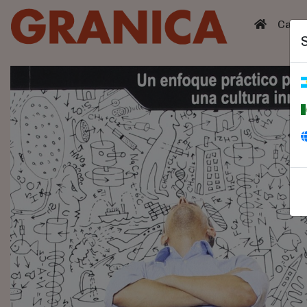
(curren
Catá