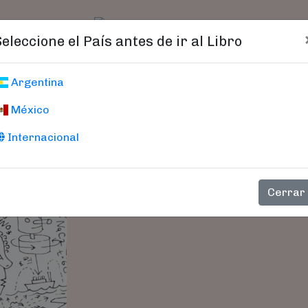
t)
logo
Catálogo
Age
Seleccione el País antes de ir al Libro
INNOVACIÓN 2.
Argentina
México
Internacional
Cerrar