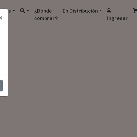
ndas
¿Dónde
En Distribución
×
comprar?
Ingresar
0