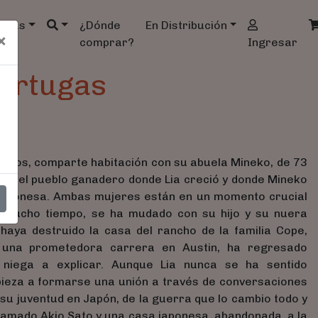
ndas
¿Dónde
En Distribución
×
comprar?
Ingresar
Tortugas
25 aos, comparte habitación con su abuela Mineko, de 73
exas, el pueblo ganadero donde Lia creció y donde Mineko
japonesa. Ambas mujeres están en un momento crucial
e mucho tiempo, se ha mudado con su hijo y su nuera
haya destruido la casa del rancho de la familia Cope,
n una prometedora carrera en Austin, ha regresado
niega a explicar. Aunque Lia nunca se ha sentido
ieza a formarse una unión a través de conversaciones
 su juventud en Japón, de la guerra que lo cambio todo y
amado Akio Sato y una casa japonesa, abandonada, a la