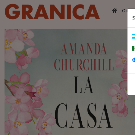
(curren
Catá