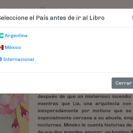
t)
logo
Catálogo
Age
Seleccione el País antes de ir al Libro
La Casa De Las 
Argentina
México
Churchill, Amanda
Internacional
Es la primavera de 1999, y Lia Cope, de 
años y de carácter difícil, en Curtain, T
comenzó su vida como novia de guerra 
Cerrar
de sus vidas: Mineko, viuda desde hac
después de que un misterioso incendio 
mientras que Lia, una arquitecta co
inesperadamente por motivos que se 
especialmente cercana a su abuela, emp
nocturnas. Mineko le cuenta historias de
de sus dos grandes amores: un hombre ll