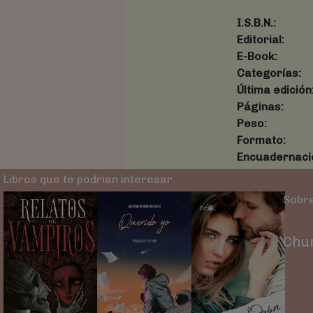
I.S.B.N.:
Editorial:
E-Book:
Categorías:
Última edición
Páginas:
Peso:
Formato:
Encuadernaci
Libros que te podrían interesar
Sobre
Chur