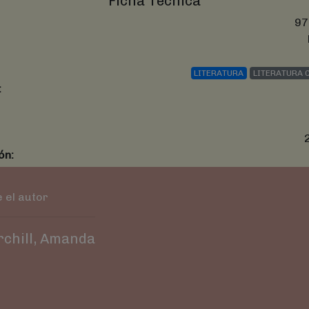
Ficha Técnica
97
LITERATURA
LITERATURA
:
ón:
 el autor
chill, Amanda