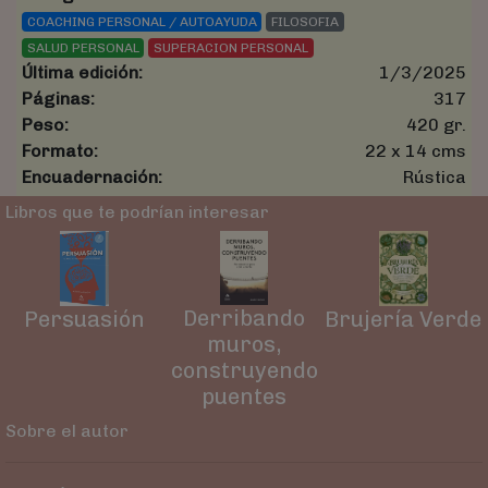
COACHING PERSONAL / AUTOAYUDA
FILOSOFIA
SALUD PERSONAL
SUPERACION PERSONAL
Última edición:
1/3/2025
Páginas:
317
Peso:
420 gr.
Formato:
22 x 14 cms
Encuadernación:
Rústica
Libros que te podrían interesar
Derribando
Persuasión
Brujería Verde
muros,
construyendo
puentes
Sobre el autor