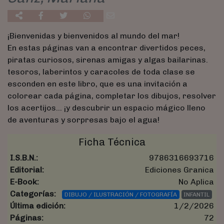
¡Bienvenidas y bienvenidos al mundo del mar!
En estas páginas van a encontrar divertidos peces,
piratas curiosos, sirenas amigas y algas bailarinas.
tesoros, laberintos y caracoles de toda clase se
esconden en este libro, que es una invitación a
colorear cada página, completar los dibujos, resolver
los acertijos... ¡y descubrir un espacio mágico lleno
de aventuras y sorpresas bajo el agua!
Ficha Técnica
I.S.B.N.:
9786316693716
Editorial:
Ediciones Granica
E-Book:
No Aplica
Categorías:
DIBUJO / ILUSTRACIÓN / FOTOGRAFÍA
INFANTIL
Última edición:
1/2/2026
Páginas:
72