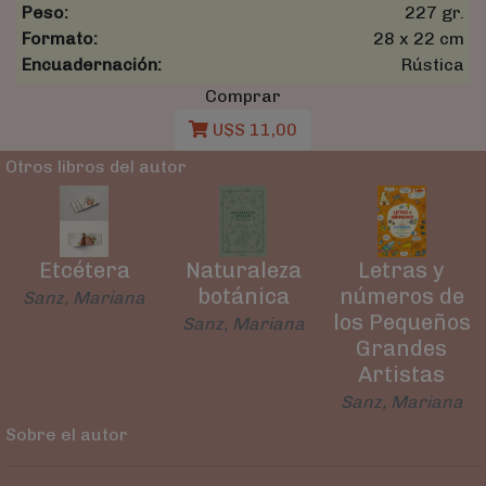
Peso:
227 gr.
Formato:
28 x 22 cm
Encuadernación:
Rústica
Comprar
U$S 11,00
Otros libros del autor
Etcétera
Naturaleza
Letras y
botánica
números de
Sanz, Mariana
los Pequeños
Sanz, Mariana
Grandes
Artistas
Sanz, Mariana
Sobre el autor