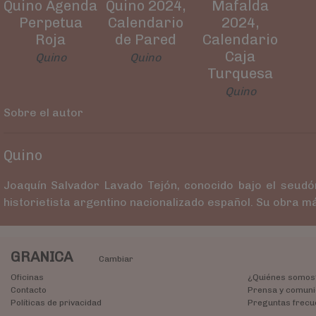
Quino Agenda
Quino 2024,
Mafalda
Perpetua
Calendario
2024,
Roja
de Pared
Calendario
Caja
Quino
Quino
Turquesa
Quino
Sobre el autor
Quino
Joaquín Salvador Lavado Tejón,​ conocido bajo el seud
historietista argentino nacionalizado español. Su obra m
GRANICA
Cambiar
Oficinas
¿Quiénes somos
Contacto
Prensa y comuni
Políticas de privacidad
Preguntas frecu