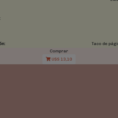
:
ón:
Taco de pági
Comprar
U$S 13,10