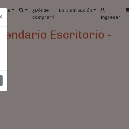
ndas
¿Dónde
En Distribución
×
comprar?
Ingresar
endario Escritorio -