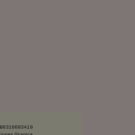
86316693419
ciones Granica