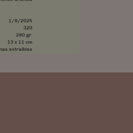
1/9/2025
320
280 gr.
13 x 11 cm
nas extraíbles