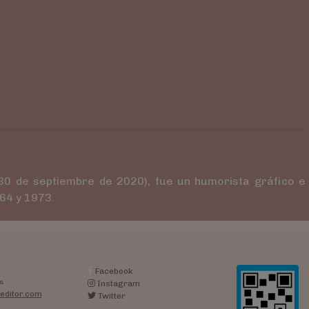
 30 de septiembre de 2020), fue un humorista gráfico e
964 y 1973.
Facebook
s
Instagram
editor.com
Twitter