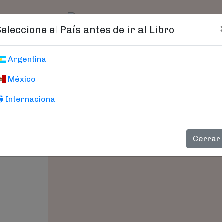
t)
logo
Catálogo
Age
Seleccione el País antes de ir al Libro
Mafalda 2026 Cal
Argentina
Amarillo
México
Internacional
Quino
Cerrar