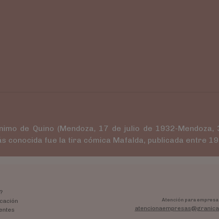
ónimo de Quino (Mendoza, 17 de julio de 1932-Mendoza,
ás conocida fue la tira cómica Mafalda, publicada entre 1
?
Atención para empresa
cación
atencionaempresas@granica
entes