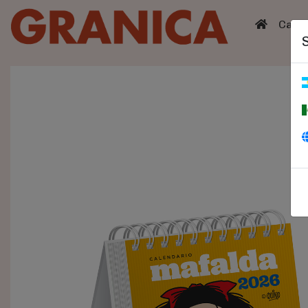
(curren
Catá