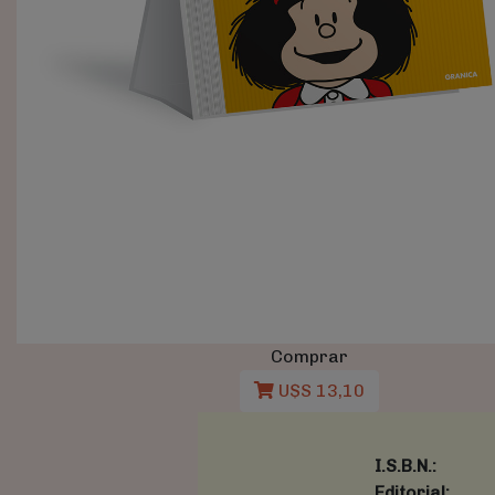
Comprar
U$S 13,10
I.S.B.N.:
Editorial: