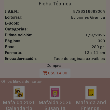
Ficha Técnica
I.S.B.N.:
9786316693204
Editorial:
Ediciones Granica
E-Book:
Categorías:
Última edición:
1/9/2025
Páginas:
320
Peso:
280 gr.
Formato:
13 x 11 cm
Encuadernación:
Taco de páginas extraíbles
Comprar
U$S 14,00
Otros libros del autor
Mafalda 2026
Mafalda 2026
Mafalda and
Calendario
Susanita
Friends,