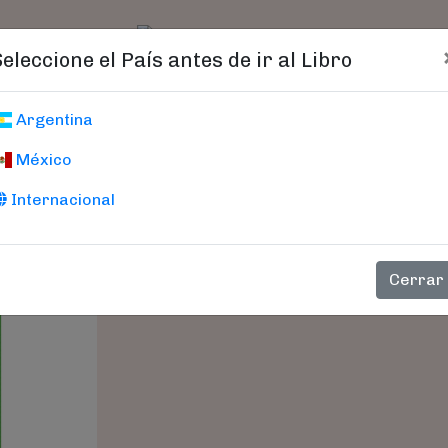
t)
logo
Catálogo
Age
Seleccione el País antes de ir al Libro
Mafalda 2026 An
Argentina
México
Quino
Internacional
Cerrar