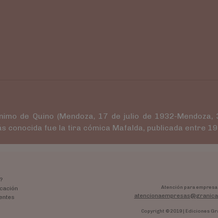
ónimo de Quino (Mendoza, 17 de julio de 1932-Mendoza,
ás conocida fue la tira cómica Mafalda, publicada entre 1
?
Atención para empresa
cación
atencionaempresas@granica
entes
Copyright © 2019 | Ediciones Gr