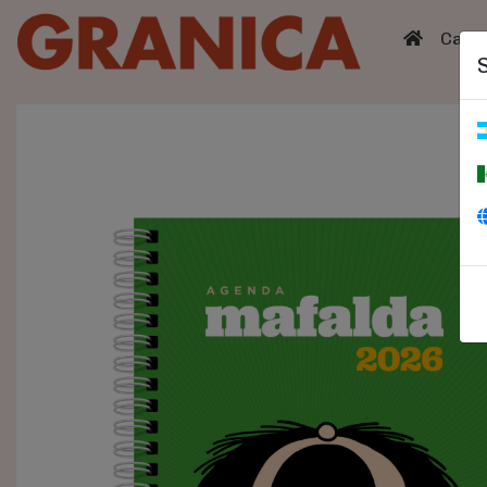
(curren
Catá