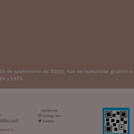
 30 de septiembre de 2020), fue un humorista gráfico e
964 y 1973.
Facebook
s
Instagram
editor.com
Twitter
anica S.A.