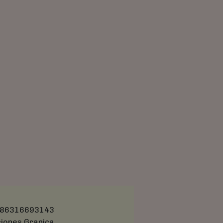
86316693143
ciones Granica