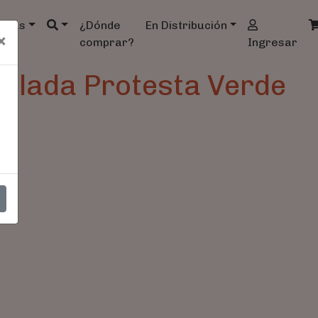
ndas
¿Dónde
En Distribución
×
comprar?
Ingresar
illada Protesta Verde