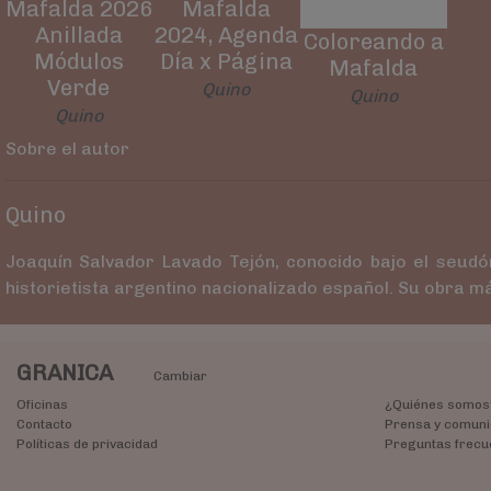
Mafalda 2026
Mafalda
Anillada
2024, Agenda
Coloreando a
Módulos
Día x Página
Mafalda
Verde
Quino
Quino
Quino
Sobre el autor
Quino
Joaquín Salvador Lavado Tejón,​ conocido bajo el seud
historietista argentino nacionalizado español. Su obra m
GRANICA
Cambiar
Oficinas
¿Quiénes somos
Contacto
Prensa y comuni
Políticas de privacidad
Preguntas frecu