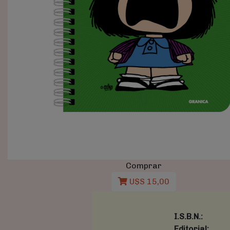
Comprar
U$S 15,00
I.S.B.N.:
Editorial: