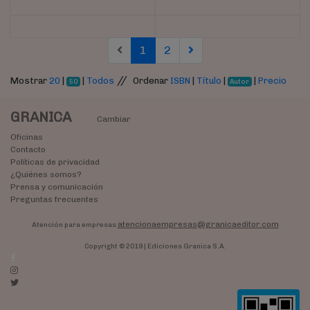
(current)
(current)
1
2
//
Mostrar
20
|
|
Todos
Ordenar
ISBN
|
Título
|
|
Precio
50
Autor
GRANICA
Cambiar
Oficinas
Contacto
Políticas de privacidad
¿Quiénes somos?
Prensa y comunicación
Preguntas frecuentes
atencionaempresas@granicaeditor.com
Atención para empresas
Copyright © 2019 | Ediciones Granica S.A.