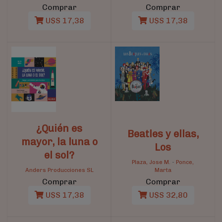
Comprar
Comprar
U$S 17,38
U$S 17,38
¿Quién es
Beatles y ellas,
mayor, la luna o
Los
el sol?
Plaza, Jose M.
-
Ponce,
Anders Producciones SL
Marta
Comprar
Comprar
U$S 17,38
U$S 32,80