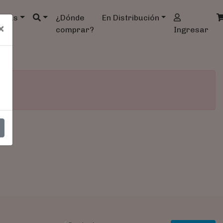
ndas
¿Dónde
En Distribución
×
comprar?
Ingresar