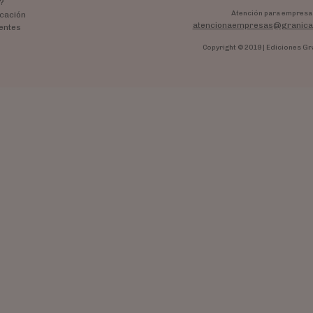
?
Atención para empresa
cación
atencionaempresas@granica
entes
Copyright © 2019 | Ediciones Gr