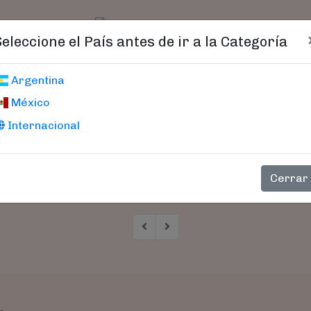
t)
logo
Catálogo
Age
Seleccione el País antes de ir a la Categoría
Argentina
México
ción solicitada
Internacional
Cerrar