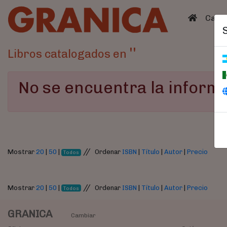
(curren
Catá
''
Libros catalogados en
No se encuentra la informa
//
Mostrar
20
|
50
|
Ordenar
ISBN
|
Título
|
Autor
|
Precio
Todos
//
Mostrar
20
|
50
|
Ordenar
ISBN
|
Título
|
Autor
|
Precio
Todos
GRANICA
Cambiar