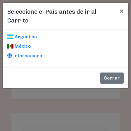
×
Seleccione el País antes de ir al
Carrito
Carrito De Compras
Argentina
México
Internacional
Aún no seleccionó libros.
SU
PRODUCTO
PRECIO
CANTIDAD
TO
Cerrar