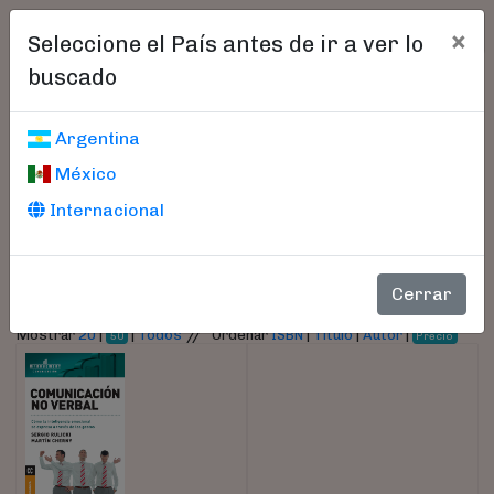
×
Seleccione el País antes de ir a ver lo
buscado
Libros encontrados
Argentina
México
Parámetros
Internacional
- Autor:
Cherny, Martín
Cerrar
//
Mostrar
20
|
|
Todos
Ordenar
ISBN
|
Título
|
Autor
|
50
Precio