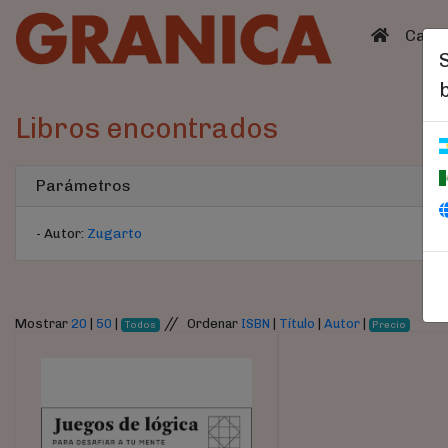
(curren
Catá
Libros encontrados
Parámetros
- Autor:
Zugarto
//
Mostrar
20
|
50
|
Ordenar
ISBN
|
Título
|
Autor
|
Todos
Precio