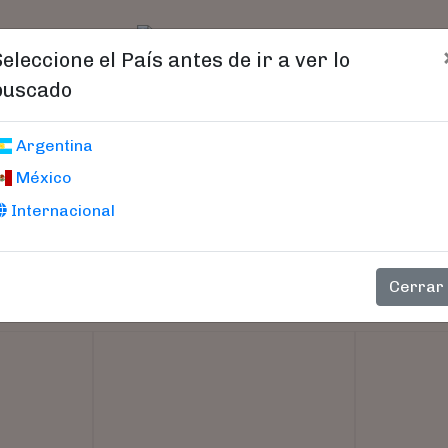
t)
logo
Catálogo
Age
Seleccione el País antes de ir a ver lo
buscado
Argentina
México
Internacional
Cerrar