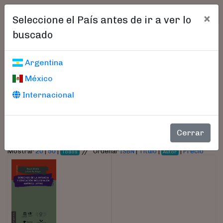
×
Seleccione el País antes de ir a ver lo
buscado
Libros encontrados
Argentina
México
Parámetros
Internacional
- Autor:
Dávila, Paulí
Cerrar
//
Mostrar
20
|
50
|
Ordenar
ISBN
|
Título
|
|
Precio
Todos
Autor