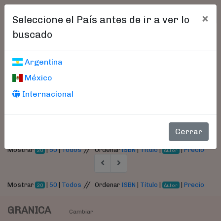
×
Seleccione el País antes de ir a ver lo
buscado
Libros encontrados
Argentina
México
Parámetros
Internacional
- Autor:
Eshkoli, Ilan
Cerrar
//
Mostrar
|
50
|
Todos
Ordenar
ISBN
|
Título
|
|
Precio
20
Autor
//
Mostrar
|
50
|
Todos
Ordenar
ISBN
|
Título
|
|
Precio
20
Autor
GRANICA
Cambiar