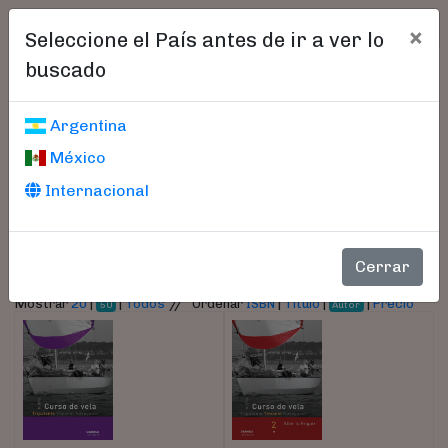
×
Seleccione el País antes de ir a ver lo
buscado
Libros encontrados
Argentina
México
Parámetros
Internacional
- Autor:
Enguix, Alberto
Cerrar
//
Mostrar
20
|
|
Todos
Ordenar
ISBN
|
Título
|
|
Precio
50
Autor