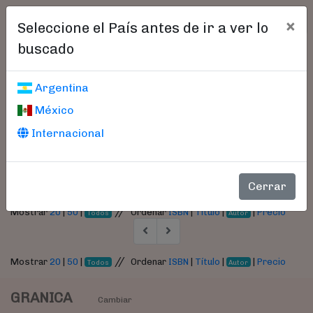
×
Seleccione el País antes de ir a ver lo
buscado
Libros encontrados
Argentina
México
Parámetros
Internacional
- Autor:
Bolman, Lee G.
Cerrar
//
Mostrar
20
|
50
|
Ordenar
ISBN
|
Título
|
|
Precio
Todos
Autor
//
Mostrar
20
|
50
|
Ordenar
ISBN
|
Título
|
|
Precio
Todos
Autor
GRANICA
Cambiar