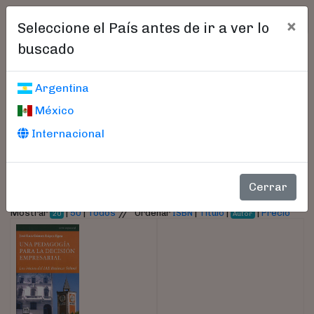
×
Seleccione el País antes de ir a ver lo
buscado
Libros encontrados
Argentina
México
Parámetros
Internacional
- Autor:
Gómez López Egea, José Luís
Cerrar
//
Mostrar
|
50
|
Todos
Ordenar
ISBN
|
Título
|
|
Precio
20
Autor