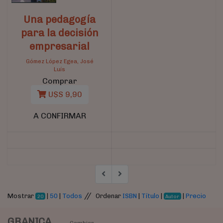
Una pedagogía
para la decisión
empresarial
Gómez López Egea, José
Luís
Comprar
U$S 9,90
A CONFIRMAR
//
Mostrar
|
50
|
Todos
Ordenar
ISBN
|
Título
|
|
Precio
20
Autor
GRANICA