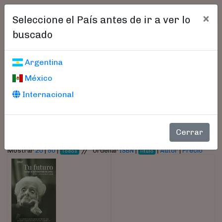
×
Seleccione el País antes de ir a ver lo
buscado
Libros encontrados
Argentina
México
Parámetros
Internacional
- Autor:
Levi Montalcini, Rita
Cerrar
//
Mostrar
20
|
50
|
Ordenar
ISBN
|
|
Autor
|
Precio
Todos
Título