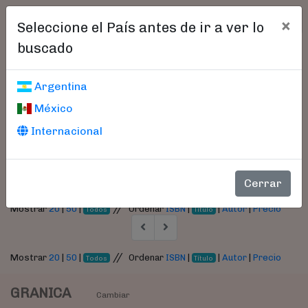
×
Seleccione el País antes de ir a ver lo
buscado
Libros encontrados
Argentina
México
Parámetros
Internacional
- Autor:
Davidson Frame, J.
Cerrar
//
Mostrar
20
|
50
|
Ordenar
ISBN
|
|
Autor
|
Precio
Todos
Título
//
Mostrar
20
|
50
|
Ordenar
ISBN
|
|
Autor
|
Precio
Todos
Título
GRANICA
Cambiar