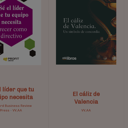
l líder que tu
El cáliz de
ipo necesita
Valencia
rd Business Review
Press
-
VV,AA
VV,AA