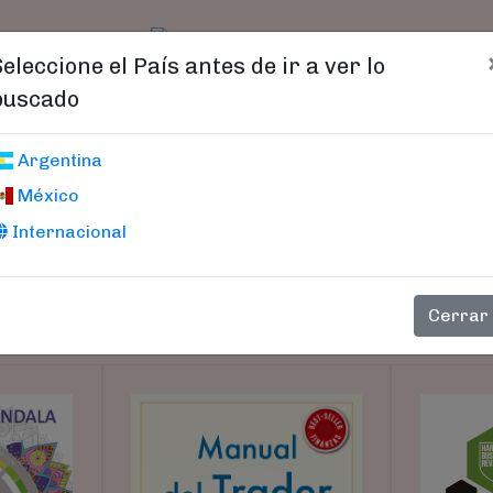
t)
logo
Catálogo
Age
Seleccione el País antes de ir a ver lo
buscado
Argentina
México
Internacional
Cerrar