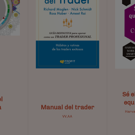
Sé e
l
equ
a
Manual del trader
Harva
VV,AA