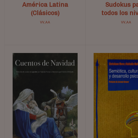
América Latina
Sudokus p
(Clásicos)
todos los ni
VV,AA
VV,AA