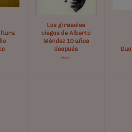
Los girasoles
ultura
ciegos de Alberto
llo
Méndez 10 años
co
después
Duo
VV,AA