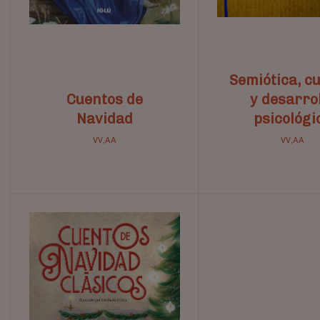
Semiótica, c
Cuentos de
y desarro
Navidad
psicológi
VV,AA
VV,AA