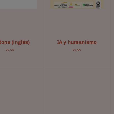
tone (inglés)
IA y humanismo
VV,AA
VV,AA