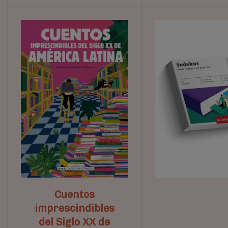
Cuentos
imprescindibles
del Siglo XX de