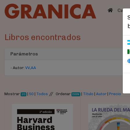
(curren
Catá
Libros encontrados
Parámetros
- Autor:
VV,AA
//
Mostrar
|
50
|
Todos
Ordenar
|
Título
|
Autor
|
Precio
20
ISBN