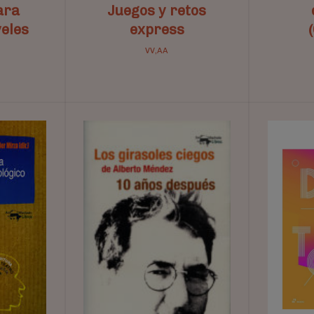
ara
Juegos y retos
veles
express
VV,AA