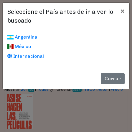
×
Seleccione el País antes de ir a ver lo
buscado
Libros encontrados
Argentina
México
Parámetros
Internacional
- Autor:
Grierson, Tim
Cerrar
//
Mostrar
20
|
|
Todos
Ordenar
|
Título
|
Autor
|
Precio
50
ISBN