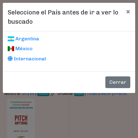
×
Seleccione el País antes de ir a ver lo
buscado
Libros encontrados
Argentina
México
Parámetros
Internacional
- Autor:
Klaff, Oren
Cerrar
//
Mostrar
20
|
50
|
Ordenar
|
Título
|
Autor
|
Precio
Todos
ISBN