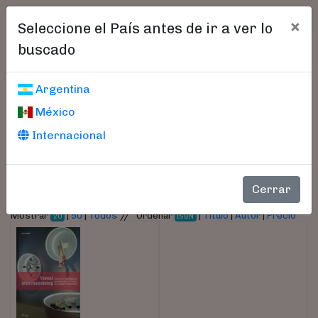
×
Seleccione el País antes de ir a ver lo
buscado
Libros encontrados
Argentina
México
Parámetros
Internacional
- Autor:
Belli, Silvia
Cerrar
//
Mostrar
|
50
|
Todos
Ordenar
|
Título
|
Autor
|
Precio
20
ISBN