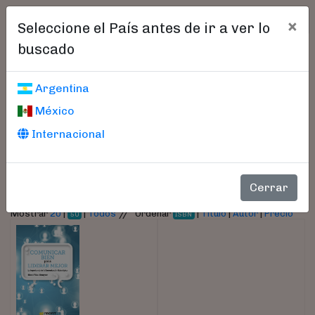
×
Seleccione el País antes de ir a ver lo
buscado
Libros encontrados
Argentina
México
Parámetros
Internacional
- Autor:
Almoyner, Merce Rius
Cerrar
//
Mostrar
20
|
|
Todos
Ordenar
|
Título
|
Autor
|
Precio
50
ISBN