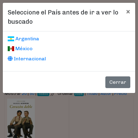
×
Seleccione el País antes de ir a ver lo
buscado
Libros encontrados
Argentina
México
Parámetros
Internacional
- Autor:
Schwob, Marcel
Cerrar
//
Mostrar
20
|
50
|
Ordenar
|
Título
|
Autor
|
Precio
Todos
ISBN