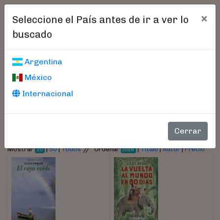
×
Seleccione el País antes de ir a ver lo
buscado
Libros encontrados
Argentina
México
Parámetros
Internacional
- Autor:
Verne, Julio
Cerrar
//
Mostrar
|
50
|
Todos
Ordenar
|
Título
|
Autor
|
Precio
20
ISBN