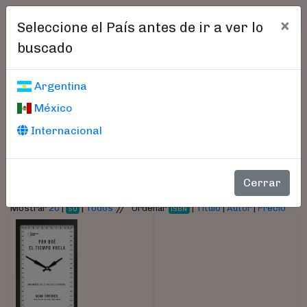
×
Seleccione el País antes de ir a ver lo
buscado
Libros encontrados
Argentina
México
Parámetros
Internacional
- Autor:
Burdick, Alan
Cerrar
//
Mostrar
20
|
|
Todos
Ordenar
|
Título
|
Autor
|
Precio
50
ISBN